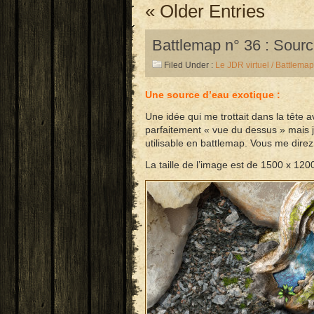
« Older Entries
Battlemap n° 36 : Sourc
Filed Under :
Le JDR virtuel / Battlemap
Une source d’eau exotique :
Une idée qui me trottait dans la tête 
parfaitement « vue du dessus » mais je
utilisable en battlemap. Vous me dir
La taille de l’image est de 1500 x 1200