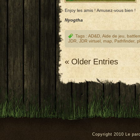
Enjoy les amis ! Amusez-vous bien !
Nyogtha
Tags :
AD&D
,
Aide de jeu
,
battle
JDR
,
JDR virtuel
,
map
,
Pathfinder
,
p
« Older Entries
Copyright 2010 Le pa