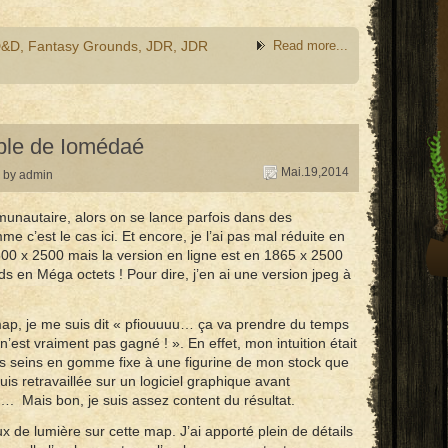
D&D
,
Fantasy Grounds
,
JDR
,
JDR
Read more...
mple de Iomédaé
Mai.19,2014
by admin
unautaire, alors on se lance parfois dans des
e c’est le cas ici. Et encore, je l’ai pas mal réduite en
 3500 x 2500 mais la version en ligne est en 1865 x 2500
ds en Méga octets ! Pour dire, j’en ai une version jpeg à
ap, je me suis dit « pfiouuuu… ça va prendre du temps
est vraiment pas gagné ! ». En effet, mon intuition était
 des seins en gomme fixe à une figurine de mon stock que
is retravaillée sur un logiciel graphique avant
l…. Mais bon, je suis assez content du résultat.
ux de lumière sur cette map. J’ai apporté plein de détails