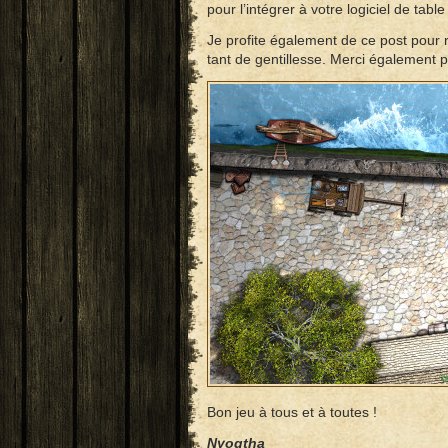
pour l’intégrer à votre logiciel de table 
Je profite également de ce post pour
tant de gentillesse. Merci également po
Bon jeu à tous et à toutes !
Nyogtha