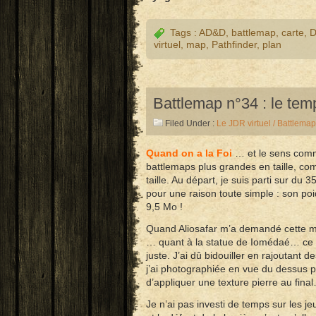
Tags :
AD&D
,
battlemap
,
carte
,
virtuel
,
map
,
Pathfinder
,
plan
Battlemap n°34 : le te
Filed Under :
Le JDR virtuel / Battlemap
Quand on a la Foi
… et le sens comm
battlemaps plus grandes en taille, comm
taille. Au départ, je suis parti sur du
pour une raison toute simple : son poi
9,5 Mo !
Quand Aliosafar m’a demandé cette m
… quant à la statue de Iomédaé… ce n’
juste. J’ai dû bidouiller en rajoutant
j’ai photographiée en vue du dessus pu
d’appliquer une texture pierre au fina
Je n’ai pas investi de temps sur les je