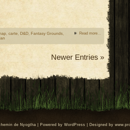
map
,
carte
,
D&D
,
Fantasy Grounds
,
Read more...
lan
Newer Entries »
rchemin de Nyogtha | Powered by
WordPress
| Designed by
www.pr