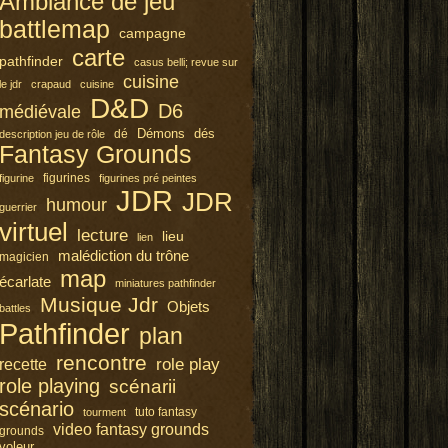
Ambiance de jeu
battlemap
campagne
carte
pathfinder
casus belli; revue sur
cuisine
le jdr
crapaud
cuisine
D&D
D6
médiévale
Démons
dés
dé
description jeu de rôle
Fantasy Grounds
figurines
figurine
figurines pré peintes
JDR
JDR
humour
guerrier
virtuel
lecture
lieu
lien
malédiction du trône
magicien
map
écarlate
miniatures pathfinder
Musique Jdr
Objets
battles
Pathfinder
plan
rencontre
role play
recette
role playing
scénarii
scénario
tuto fantasy
tourment
video fantasy grounds
grounds
voleur