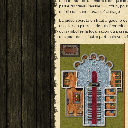
et le défaut de la lumière c’est qu’el
partie du travail réalisé. Du coup, pour 
qu’elle est sans travail d’éclairage.
La pièce secrète en haut à gauche est
escalier en pierre… depuis l’endroit de
qui symbolise la localisation du passa
des joueurs… d’autre part, cela vous ôt