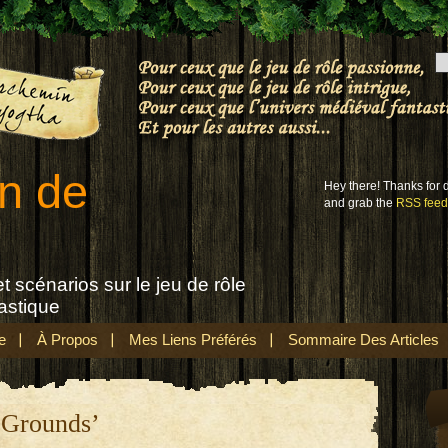
n de
Hey there! Thanks for
and grab the
RSS feed
t scénarios sur le jeu de rôle
astique
e
À Propos
Mes Liens Préférés
Sommaire Des Articles
 Grounds’