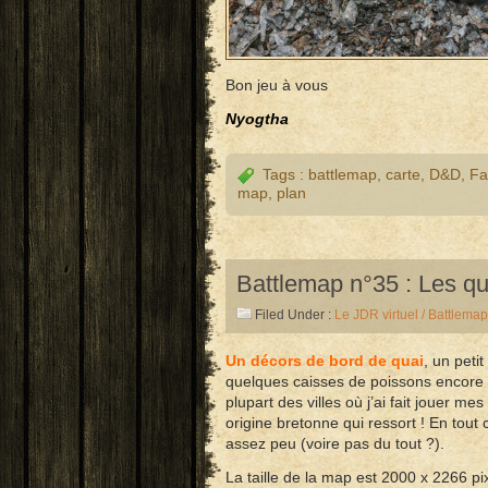
Bon jeu à vous
Nyogtha
Tags :
battlemap
,
carte
,
D&D
,
Fa
map
,
plan
Battlemap n°35 : Les qu
Filed Under :
Le JDR virtuel / Battlemap
Un décors de bord de quai
, un peti
quelques caisses de poissons encore
plupart des villes où j’ai fait jouer m
origine bretonne qui ressort ! En tout c
assez peu (voire pas du tout ?).
La taille de la map est 2000 x 2266 pi