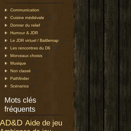
Communication
(35)
Cuisine médiévale
(11)
Donner du relief
(20)
Humour & JDR
(13)
Le JDR virtuel / Battlemap
(52)
Les rencontres du D6
(21)
Morceaux choisis
(9)
Musique
(17)
Non classé
(1)
Pathfinder
(21)
Scénarios
(4)
Mots clés
fréquents
AD&D
Aide de jeu