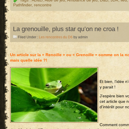
Pathfinder
,
rencontre
La grenouille, plus star qu’on ne croa !
Filed Under :
Les rencontres du D6
by admin
Un article sur la « Renoille » ou « Grenoille » comme on l
mais quelle idée ?!
Et bien, l’idée 
y parait !
J’espère bien v
cet article que 
d’intérêt pour no
Comment commen