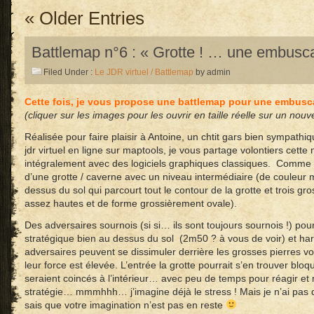
« Older Entries
Battlemap n°6 : « Grotte ! … une embusca
Filed Under :
Le JDR virtuel / Battlemap
by admin
Cette fois, je vous propose une battlemap pour une embusca
(cliquer sur les images pour les ouvrir en taille réelle sur un nouv
Réalisée pour faire plaisir à Antoine, un chtit gars bien sympathi
jdr virtuel en ligne sur maptools, je vous partage volontiers cette
intégralement avec des logiciels graphiques classiques. Comme vo
d’une grotte / caverne avec un niveau intermédiaire (de couleur 
dessus du sol qui parcourt tout le contour de la grotte et trois gr
assez hautes et de forme grossièrement ovale).
Des adversaires sournois (si si… ils sont toujours sournois !) pou
stratégique bien au dessus du sol (2m50 ? à vous de voir) et harc
adversaires peuvent se dissimuler derrière les grosses pierres vo
leur force est élevée. L’entrée la grotte pourrait s’en trouver blo
seraient coincés à l’intérieur… avec peu de temps pour réagir et
stratégie… mmmhhh… j’imagine déjà le stress ! Mais je n’ai pas d
sais que votre imagination n’est pas en reste