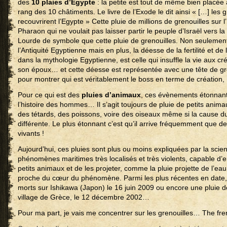
des
10 plaies d’Egypte
: la petite est tout de même bien placée
rang des 10 châtiments. Le livre de l’Exode le dit ainsi « […] les 
recouvrirent l’Egypte » Cette pluie de millions de grenouilles sur l’
Pharaon qui ne voulait pas laisser partir le peuple d’Israël vers l
Lourde de symbole que cette pluie de grenouilles. Non seulement
l’Antiquité Egyptienne mais en plus, la déesse de la fertilité et de
dans la mythologie Egyptienne, est celle qui insuffle la vie aux
son époux… et cette déesse est représentée avec une tête de gre
pour montrer qui est véritablement le boss en terme de création,
Pour ce qui est des
pluies d’animaux
, ces évènements étonnant
l’histoire des hommes… Il s’agit toujours de pluie de petits anima
des tétards, des poissons, voire des oiseaux même si la cause
différente. Le plus étonnant c’est qu’il arrive fréquemment que 
vivants !
Aujourd’hui, ces pluies sont plus ou moins expliquées par la scienc
phénomènes maritimes très localisés et très violents, capable d’
petits animaux et de les projeter, comme la pluie projette de l’ea
proche du cœur du phénomène. Parmi les plus récentes en date, 
morts sur Ishikawa (Japon) le 16 juin 2009 ou encore une pluie 
village de Grèce, le 12 décembre 2002…
Pour ma part, je vais me concentrer sur les grenouilles… The fr