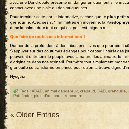
avec une Dendrobate présente un danger uniquement si le mucus
contact avec une plaie ou des muqueuses.
Pour terminer cette partie informative, sachez que
le plus petit
grenouille
. Avec ses 7,7 millimètres en moyenne, la
Paedophry
donc la palme du « tout ce qui est petit est mignon » !
Que faire de toutes ces informations ?
Donner de la profondeur à des tribus primitives que pourraient c
S’appuyer sur des coutumes étranges pour capter l’intérêt des jo
pouvaient entretenir le peuple avec la nature, les animaux, le mil
d’originalité dans nos scénarii. Peut-être tout simplement montrer
grenouille se transforme en prince pour qu’on la trouve digne d’in
Nyogtha
Tags :
AD&D
,
animal dangereux
,
crapaud
,
D&D
,
grenouille
,
Pathfinder
,
pluie d'animaux
,
rencontre
« Older Entries