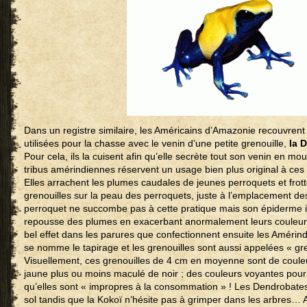
Dans un registre similaire, les Américains d’Amazonie recouvrent 
utilisées pour la chasse avec le venin d’une petite grenouille,
la 
Pour cela, ils la cuisent afin qu’elle secrète tout son venin en m
tribus amérindiennes réservent un usage bien plus original à ce
Elles arrachent les plumes caudales de jeunes perroquets et frot
grenouilles sur la peau des perroquets, juste à l’emplacement d
perroquet ne succombe pas à cette pratique mais son épiderme i
repousse des plumes en exacerbant anormalement leurs couleurs
bel effet dans les parures que confectionnent ensuite les Amérin
se nomme le tapirage et les grenouilles sont aussi appelées « gren
Visuellement, ces grenouilles de 4 cm en moyenne sont de couleur
jaune plus ou moins maculé de noir ; des couleurs voyantes pour
qu’elles sont « impropres à la consommation » ! Les Dendrobates
sol tandis que la Kokoï n’hésite pas à grimper dans les arbres… A