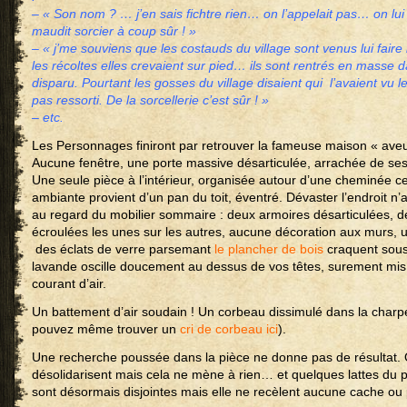
– « Son nom ? … j’en sais fichtre rien… on l’appelait pas… on lui 
maudit sorcier à coup sûr ! »
– « j’me souviens que les costauds du village sont venus lui fair
les récoltes elles crevaient sur pied… ils sont rentrés en masse da
disparu. Pourtant les gosses du village disaient qui l’avaient vu le 
pas ressorti. De la sorcellerie c’est sûr ! »
– etc.
Les Personnages finiront par retrouver la fameuse maison « ave
Aucune fenêtre, une porte massive désarticulée, arrachée de ses
Une seule pièce à l’intérieur, organisée autour d’une cheminée c
ambiante provient d’un pan du toit, éventré. Dévaster l’endroit 
au regard du mobilier sommaire : deux armoires désarticulées, d
écroulées les unes sur les autres, aucune décoration aux murs, un 
des éclats de verre parsemant
le plancher de bois
craquent sous
lavande oscille doucement au dessus de vos têtes, surement m
courant d’air.
Un battement d’air soudain ! Un corbeau dissimulé dans la charpe
pouvez même trouver un
cri de corbeau ici
).
Une recherche poussée dans la pièce ne donne pas de résultat.
désolidarisent mais cela ne mène à rien… et quelques lattes du p
sont désormais disjointes mais elle ne recèlent aucune cache ou