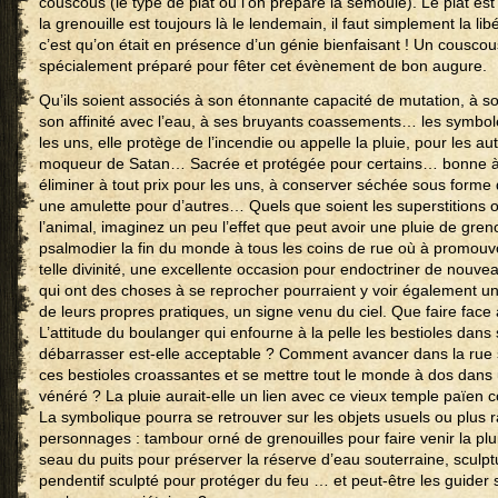
couscous (le type de plat où l’on prépare la semoule). Le plat est 
la grenouille est toujours là le lendemain, il faut simplement la libé
c’est qu’on était en présence d’un génie bienfaisant ! Un couscous
spécialement préparé pour fêter cet évènement de bon augure.
Qu’ils soient associés à son étonnante capacité de mutation, à s
son affinité avec l’eau, à ses bruyants coassements… les symbo
les uns, elle protège de l’incendie ou appelle la pluie, pour les aut
moqueur de Satan… Sacrée et protégée pour certains… bonne à c
éliminer à tout prix pour les uns, à conserver séchée sous forme
une amulette pour d’autres… Quels que soient les superstitions 
l’animal, imaginez un peu l’effet que peut avoir une pluie de greno
psalmodier la fin du monde à tous les coins de rue où à promouvo
telle divinité, une excellente occasion pour endoctriner de nouv
qui ont des choses à se reprocher pourraient y voir également u
de leurs propres pratiques, un signe venu du ciel. Que faire face
L’attitude du boulanger qui enfourne à la pelle les bestioles dans
débarrasser est-elle acceptable ? Comment avancer dans la rue 
ces bestioles croassantes et se mettre tout le monde à dos dans 
vénéré ? La pluie aurait-elle un lien avec ce vieux temple païen c
La symbolique pourra se retrouver sur les objets usuels ou plus 
personnages : tambour orné de grenouilles pour faire venir la plui
seau du puits pour préserver la réserve d’eau souterraine, sculpt
pendentif sculpté pour protéger du feu … et peut-être les guider 