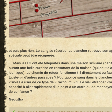
et puis plus rien. Le sang se résorbe. Le plancher retrouve son a
spéciale peut être récupérée.
… Mais les PJ ont été téléportés dans une maison similaire (habit
auront une belle surprise en ressortant de la maison (qui peut d’ai
identique). Le chemin de retour fonctionne-t-il directement ou fau
Existe-t-il d’autres passages ? Pourquoi ce sang dans le plancher 
visibles à user de ce type de « raccourci » ? Le vieil étranger viv
capacité à aller rapidement d’un point à un autre ou de monnaye
de confiance ?
Nyogtha
Tags :
AD&D
,
Aide de jeu
,
Ambiance de jeu
,
D&D
,
JDR
,
lieu