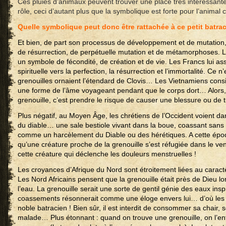
Ces pluies d’animaux peuvent trouver une place très intéressant
rôle, ceci d’autant plus que la symbolique est forte pour l’animal
Quelle symbolique peut donc être rattachée à ce petit batra
Et bien, de part son processus de développement et de mutation,
de résurrection, de perpétuelle mutation et de métamorphoses.
un symbole de fécondité, de création et de vie. Les Francs lui a
spirituelle vers la perfection, la résurrection et l’immortalité. Ce n
grenouilles ornaient l’étendard de Clovis… Les Vietnamiens cons
une forme de l’âme voyageant pendant que le corps dort… Alors,
grenouille, c’est prendre le risque de causer une blessure ou de 
Plus négatif, au Moyen Âge, les chrétiens de l’Occident voient da
du diable… une sale bestiole vivant dans la boue, coassant san
comme un harcèlement du Diable ou des hérétiques. A cette époq
qu’une créature proche de la grenouille s’est réfugiée dans le v
cette créature qui déclenche les douleurs menstruelles !
Les croyances d’Afrique du Nord sont étroitement liées au caract
Les Nord Africains pensent que la grenouille était près de Dieu lo
l’eau. La grenouille serait une sorte de gentil génie des eaux in
coassements résonnerait comme une éloge envers lui… d’où les s
noble batracien ! Bien sûr, il est interdit de consommer sa chair,
malade… Plus étonnant : quand on trouve une grenouille, on l’en