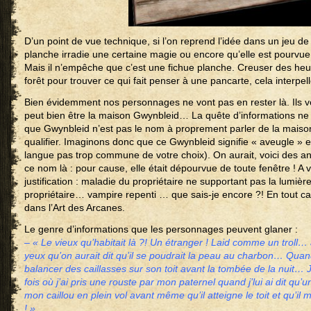
D’un point de vue technique, si l’on reprend l’idée dans un jeu de
planche irradie une certaine magie ou encore qu’elle est pourvue
Mais il n’empêche que c’est une fichue planche. Creuser des heu
forêt pour trouver ce qui fait penser à une pancarte, cela interpell
Bien évidemment nos personnages ne vont pas en rester là. Ils v
peut bien être la maison Gwynbleid… La quête d’informations ne
que Gwynbleid n’est pas le nom à proprement parler de la maiso
qualifier. Imaginons donc que ce Gwynbleid signifie « aveugle » 
langue pas trop commune de votre choix). On aurait, voici des a
ce nom là : pour cause, elle était dépourvue de toute fenêtre ! A
justification : maladie du propriétaire ne supportant pas la lumi
propriétaire… vampire repenti … que sais-je encore ?! En tout cas,
dans l’Art des Arcanes.
Le genre d’informations que les personnages peuvent glaner :
– « Le vieux qu’habitait là ?! Un étranger ! Laid comme un troll
yeux qu’on aurait dit qu’il se poudrait la peau au charbon… Quand
balancer des caillasses sur son toit avant la tombée de la nuit
fois où j’ai pris une rouste par mon paternel quand j’lui ai dit qu’
mon caillou en plein vol avant même qu’il atteigne le toit et qu’il 
! »