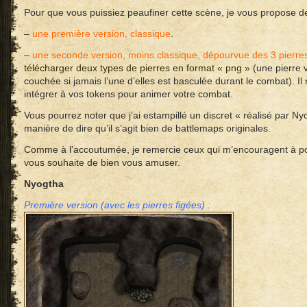
Pour que vous puissiez peaufiner cette scène, je vous propose de
–
une
première version, classique
.
–
une
seconde version, moins classique, dépourvue des 3 pierr
télécharger deux types de pierres en format « png »
(une pierre 
couchée si jamais l’une d’elles est basculée durant le combat). Il
intégrer à vos tokens pour animer votre combat.
Vous pourrez noter que j’ai estampillé un discret « réalisé par Ny
manière de dire qu’il s’agit bien de battlemaps originales.
Comme à l’accoutumée, je remercie ceux qui m’encouragent à pou
vous souhaite de bien vous amuser.
Nyogtha
Première version (avec les pierres figées) :