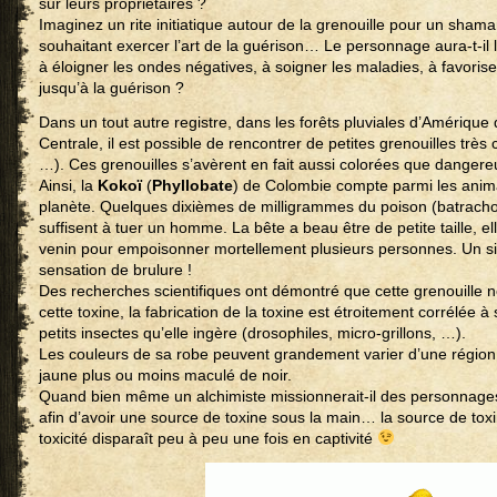
sur leurs propriétaires ?
Imaginez un rite initiatique autour de la grenouille pour un sham
souhaitant exercer l’art de la guérison… Le personnage aura-t-il l
à éloigner les ondes négatives, à soigner les maladies, à favoris
jusqu’à la guérison ?
Dans un tout autre registre, dans les forêts pluviales d’Amériqu
Centrale, il est possible de rencontrer de petites grenouilles très
…). Ces grenouilles s’avèrent en fait aussi colorées que dangere
Ainsi, la
Kokoï
(
Phyllobate
) de Colombie compte parmi les anim
planète. Quelques dixièmes de milligrammes du poison (batrachot
suffisent à tuer un homme. La bête a beau être de petite taille, 
venin pour empoisonner mortellement plusieurs personnes. Un s
sensation de brulure !
Des recherches scientifiques ont démontré que cette grenouille 
cette toxine, la fabrication de la toxine est étroitement corrélée 
petits insectes qu’elle ingère (drosophiles, micro-grillons, …).
Les couleurs de sa robe peuvent grandement varier d’une région à
jaune plus ou moins maculé de noir.
Quand bien même un alchimiste missionnerait-il des personnage
afin d’avoir une source de toxine sous la main… la source de toxine
toxicité disparaît peu à peu une fois en captivité