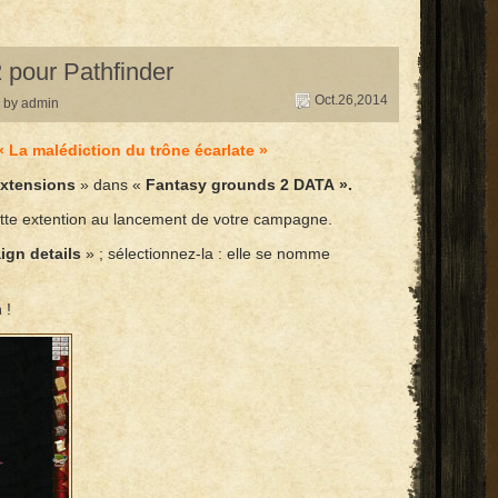
 pour Pathfinder
Oct.26,2014
by admin
 La malédiction du trône écarlate »
xtensions
» dans «
Fantasy grounds 2 DATA ».
 cette extention au lancement de votre campagne.
gn details
» ; sélectionnez-la : elle se nomme
 !