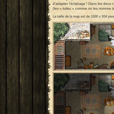
d’adapter l’éclairage ! Dans les deux c
(les « tuiles » comme on les nomme à
La taille de la map est de 1500 x 934 pix