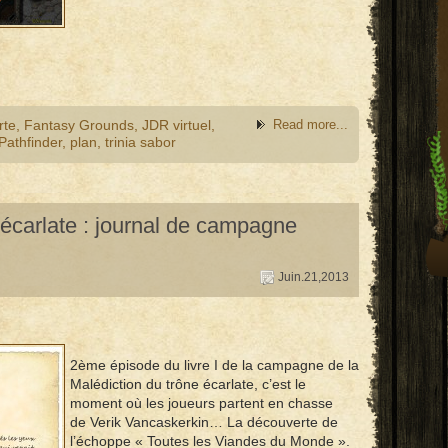
rte
,
Fantasy Grounds
,
JDR virtuel
,
Read more...
Pathfinder
,
plan
,
trinia sabor
 écarlate : journal de campagne
Juin.21,2013
2ème épisode du livre I de la campagne de la
Malédiction du trône écarlate, c’est le
moment où les joueurs partent en chasse
de Verik Vancaskerkin… La découverte de
l’échoppe « Toutes les Viandes du Monde ».