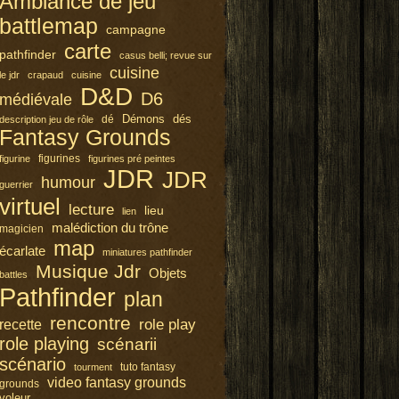
Ambiance de jeu
battlemap
campagne
carte
pathfinder
casus belli; revue sur
cuisine
le jdr
crapaud
cuisine
D&D
D6
médiévale
Démons
dés
dé
description jeu de rôle
Fantasy Grounds
figurines
figurine
figurines pré peintes
JDR
JDR
humour
guerrier
virtuel
lecture
lieu
lien
malédiction du trône
magicien
map
écarlate
miniatures pathfinder
Musique Jdr
Objets
battles
Pathfinder
plan
rencontre
role play
recette
role playing
scénarii
scénario
tuto fantasy
tourment
video fantasy grounds
grounds
voleur