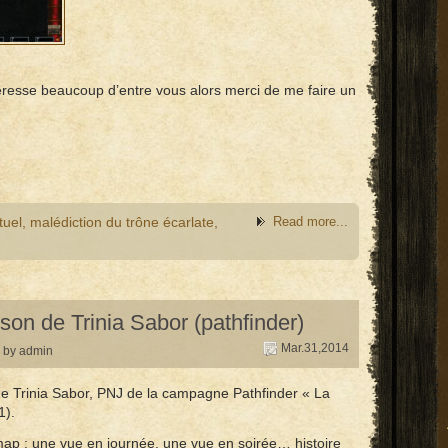
téresse beaucoup d’entre vous alors merci de me faire un
tuel
,
malédiction du trône écarlate
,
Read more...
son de Trinia Sabor (pathfinder)
Mar.31,2014
by admin
 de Trinia Sabor, PNJ de la campagne Pathfinder « La
1).
ap : une vue en journée, une vue en soirée… histoire