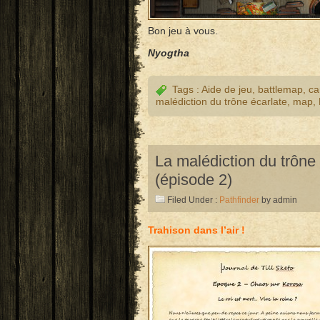
Bon jeu à vous.
Nyogtha
Tags :
Aide de jeu
,
battlemap
,
ca
malédiction du trône écarlate
,
map
,
La malédiction du trône
(épisode 2)
Filed Under :
Pathfinder
by admin
Trahison dans l’air !