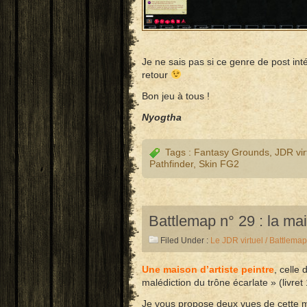
Je ne sais pas si ce genre de post in
retour
Bon jeu à tous !
Nyogtha
Tags :
Fantasy Grounds
,
JDR vir
Pathfinder
,
Skin FG2
Battlemap n° 29 : la mai
Filed Under :
Le JDR virtuel / Battlemap
Une maison d’artiste peintre
, celle
malédiction du trône écarlate » (livret 
Je vous propose deux vues de cette m