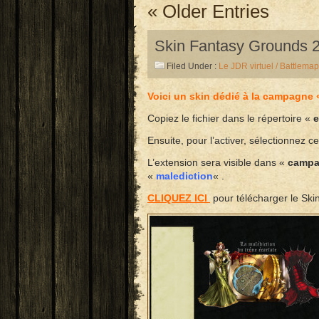
« Older Entries
Skin Fantasy Grounds 2
Filed Under :
Le JDR virtuel / Battlemap
Voici un skin dédié à la campagne «
Copiez le fichier dans le répertoire «
e
Ensuite, pour l’activer, sélectionnez
L’extension sera visible dans «
campai
«
malediction
« .
CLIQUEZ ICI
pour télécharger le Skin