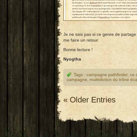
Je ne sais pas si ce genre de partage 
me faire un retour.
Bonne lecture !
Nyogtha
Tags :
campagne pathfinder
,
ce 
campagne
,
malédiction du trône éca
« Older Entries