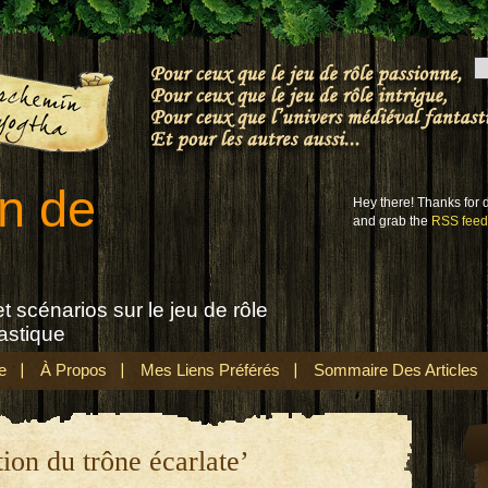
n de
Hey there! Thanks for
and grab the
RSS feed
t scénarios sur le jeu de rôle
astique
e
À Propos
Mes Liens Préférés
Sommaire Des Articles
ion du trône écarlate’