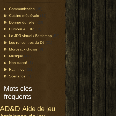
Communication
(35)
Cuisine médiévale
(11)
Donner du relief
(20)
Humour & JDR
(13)
Le JDR virtuel / Battlemap
(52)
Les rencontres du D6
(21)
Morceaux choisis
(9)
Musique
(17)
Non classé
(1)
Pathfinder
(21)
Scénarios
(4)
Mots clés
fréquents
AD&D
Aide de jeu