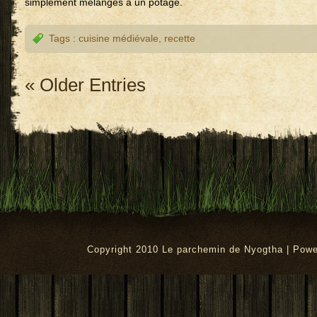
simplement mélangés à un potage.
Tags :
cuisine médiévale
,
recette
« Older Entries
Copyright 2010 Le parchemin de Nyogtha | Pow