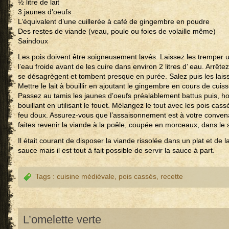
½ litre de lait
3 jaunes d’oeufs
L’équivalent d’une cuillerée à café de gingembre en poudre
Des restes de viande (veau, poule ou foies de volaille même)
Saindoux
Les pois doivent être soigneusement lavés. Laissez les tremper 
l’eau froide avant de les cuire dans environ 2 litres d’ eau. Arrête
se désagrègent et tombent presque en purée. Salez puis les laiss
Mettre le lait à bouillir en ajoutant le gingembre en cours de cuis
Passez au tamis les jaunes d’oeufs préalablement battus puis, hors
bouillant en utilisant le fouet. Mélangez le tout avec les pois cas
feu doux. Assurez-vous que l’assaisonnement est à votre conv
faites revenir la viande à la poêle, coupée en morceaux, dans le 
Il était courant de disposer la viande rissolée dans un plat et de 
sauce mais il est tout à fait possible de servir la sauce à part.
Tags :
cuisine médiévale
,
pois cassés
,
recette
L’omelette verte