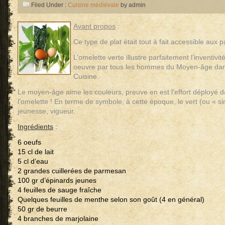
Filed Under :
Cuisine médiévale
by admin
Avant propos
:
Ce type de plat était tout à fait accessible aux 
L’omelette verte illustre parfaitement l’inventivit
oeuvre par tous les hommes du Moyen-âge dans 
Cuisine.
Le moyen-âge aime les couleurs, preuve en est l’effort déployé d
l’omelette ! En terme de symbole, à cette époque, le vert (ou « 
jeunesse, vigueur.
Ingrédients
:
6 oeufs
15 cl de lait
5 cl d’eau
2 grandes cuillerées de parmesan
100 gr d’épinards jeunes
4 feuilles de sauge fraîche
Quelques feuilles de menthe selon son goût (4 en général)
50 gr de beurre
4 branches de marjolaine