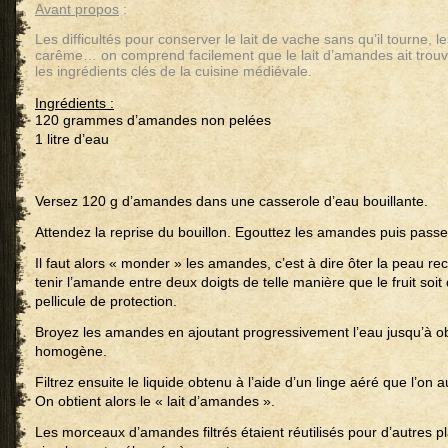
Avant propos
:
Les difficultés pour conserver le lait de vache sans qu’il tourne, 
carême… on comprend facilement que le lait d’amandes ait trouv
les ingrédients clés de la cuisine médiévale.
Ingrédients :
120 grammes d’amandes non pelées
1 litre d’eau
Versez 120 g d’amandes dans une casserole d’eau bouillante.
Attendez la reprise du bouillon. Egouttez les amandes puis passez
Il faut alors « monder » les amandes, c’est à dire ôter la peau recou
tenir l’amande entre deux doigts de telle manière que le fruit soi
pellicule de protection.
Broyez les amandes en ajoutant progressivement l’eau jusqu’à ob
homogène.
Filtrez ensuite le liquide obtenu à l’aide d’un linge aéré que l’on
On obtient alors le « lait d’amandes ».
Les morceaux d’amandes filtrés étaient réutilisés pour d’autres pla