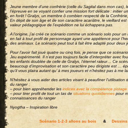
Jeune membre d’une confrérie (celle du Sagital dans mon cas), 
l’épreuve en se voyant confier une mission fort délicate : initier 
en forêt ! Gralys, un membre ô combien respecté de la Confréri
En dépit de son âge et de son caractère acariâtre, le vieillard es
valeur pédagogique de l’expédition ne lui échappera pas.
A l’origine, j’ai créé ce scénario comme un scénario solo pour un
en fait à tout profil de personnage ayant une appétence pour l’herb
des animaux. Le scénario peut tout à fait être adapté pour deux 
Pour l’avoir fait joué quatre ou cinq fois, je pense que ce scénar
Jeu expérimenté. Il n’est pas toujours facile d’interpréter avec fo
les enfants doublée de celle de Gralys, l’éternel raleur… Ce scé
beaucoup d’improvisation et son caractère peu dirigiste est … ép
qu’il vous plaira autant qu’ à mes joueurs et n’hésitez pas à me 
N’hésitez à vous aider des articles visant à peaufiner l’utilisati
du ranger :
– pour bien appréhender les
indices avec la compétence pistage
– pour tirer profit de tout un tas de
situations quotidiennes
pour me
connaissances du ranger
Nyogtha – Inspiration libre
Scénario 1-2-3 allons au bois
&
Dessins