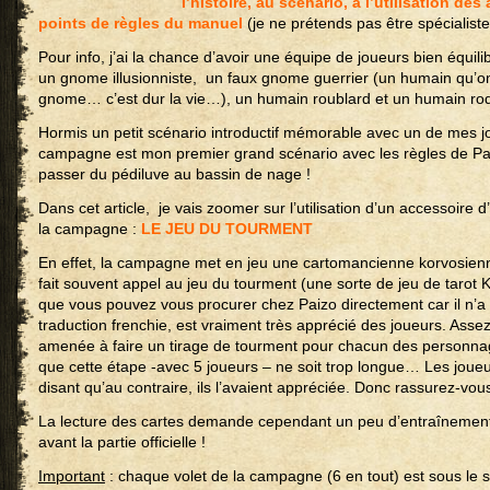
l’histoire, au scénario, à l’utilisation de
points de règles du manuel
(je ne prétends pas être spécialiste 
Pour info, j’ai la chance d’avoir une équipe de joueurs bien équilib
un gnome illusionniste, un faux gnome guerrier (un humain qu’o
gnome… c’est dur la vie…), un humain roublard et un humain ro
Hormis un petit scénario introductif mémorable avec un de mes jo
campagne est mon premier grand scénario avec les règles de Pa
passer du pédiluve au bassin de nage !
Dans cet article, je vais zoomer sur l’utilisation d’un accessoir
la campagne :
LE JEU DU TOURMENT
En effet, la campagne met en jeu une cartomancienne korvosien
fait souvent appel au jeu du tourment (une sorte de jeu de tarot 
que vous pouvez vous procurer chez Paizo directement car il n’a p
traduction frenchie, est vraiment très apprécié des joueurs. Asse
amenée à faire un tirage de tourment pour chacun des personna
que cette étape -avec 5 joueurs – ne soit trop longue… Les joue
disant qu’au contraire, ils l’avaient appréciée. Donc rassurez-vous
La lecture des cartes demande cependant un peu d’entraînement
avant la partie officielle !
Important
: chaque volet de la campagne (6 en tout) est sous le 