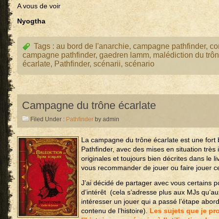
A vous de voir
Nyogtha
Tags :
au bord de l'anarchie
,
campagne pathfinder
,
co
campagne pathfinder
,
gaedren lamm
,
malédiction du trô
écarlate
,
Pathfinder
,
scénarii
,
scénario
Campagne du trône écarlate
Filed Under :
Pathfinder
by admin
La campagne du trône écarlate est une fort
Pathfinder, avec des mises en situation très
originales et toujours bien décrites dans le 
vous recommander de jouer ou faire jouer 
J’ai décidé de partager avec vous certains 
d’intérêt (cela s’adresse plus aux MJs qu’au
intéresser un jouer qui a passé l’étape abor
contenu de l’histoire).
Les sujets que je pro