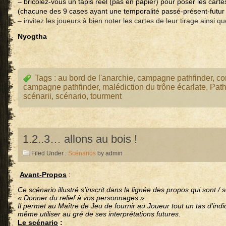
– bricolez-vous un tapis réel (pas en papier) pour poser les cartes 
(chacune des 9 cases ayant une temporalité passé-présent-futur 
– invitez les joueurs à bien noter les cartes de leur tirage ainsi q
Nyogtha
Tags :
au bord de l'anarchie
,
campagne pathfinder
,
co
campagne pathfinder
,
malédiction du trône écarlate
,
Path
scénarii
,
scénario
,
tourment
1.2..3… allons au bois !
Filed Under :
Scénarios
by admin
Avant-Propos
:
Ce scénario illustré s’inscrit dans la lignée des propos qui sont /
« Donner du relief à vos personnages ».
Il permet au Maître de Jeu de fournir au Joueur tout un tas d’indi
même utiliser au gré de ses interprétations futures.
Le scénario
: