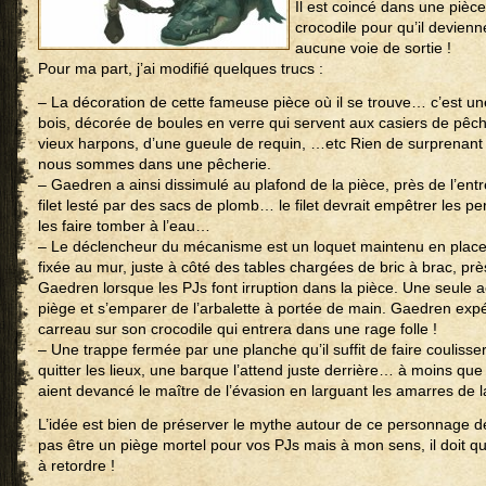
Il est coincé dans une pièce
crocodile pour qu’il devien
aucune voie de sortie !
Pour ma part, j’ai modifié quelques trucs :
– La décoration de cette fameuse pièce où il se trouve… c’est un
bois, décorée de boules en verre qui servent aux casiers de pêch
vieux harpons, d’une gueule de requin, …etc Rien de surprenant 
nous sommes dans une pêcherie.
– Gaedren a ainsi dissimulé au plafond de la pièce, près de l’ent
filet lesté par des sacs de plomb… le filet devrait empêtrer les
les faire tomber à l’eau…
– Le déclencheur du mécanisme est un loquet maintenu en place
fixée au mur, juste à côté des tables chargées de bric à brac, pr
Gaedren lorsque les PJs font irruption dans la pièce. Une seule a
piège et s’emparer de l’arbalette à portée de main. Gaedren ex
carreau sur son crocodile qui entrera dans une rage folle !
– Une trappe fermée par une planche qu’il suffit de faire coulisse
quitter les lieux, une barque l’attend juste derrière… à moins q
aient devancé le maître de l’évasion en larguant les amarres de
L’idée est bien de préserver le mythe autour de ce personnage de
pas être un piège mortel pour vos PJs mais à mon sens, il doit q
à retordre !