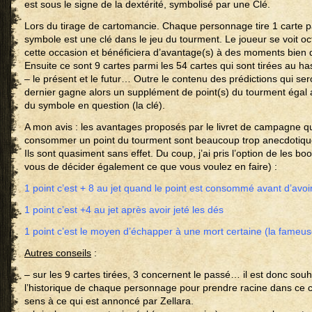
est sous le signe de la dextérité, symbolisé par une Clé.
Lors du tirage de cartomancie. Chaque personnage tire 1 carte pa
symbole est une clé dans le jeu du tourment. Le joueur se voit oc
cette occasion et bénéficiera d’avantage(s) à des moments bien d
Ensuite ce sont 9 cartes parmi les 54 cartes qui sont tirées au ha
– le présent et le futur… Outre le contenu des prédictions qui ser
dernier gagne alors un supplément de point(s) du tourment égal
du symbole en question (la clé).
A mon avis : les avantages proposés par le livret de campagne 
consommer un point du tourment sont beaucoup trop anecdotiqu
Ils sont quasiment sans effet. Du coup, j’ai pris l’option de les b
vous de décider également ce que vous voulez en faire) :
1 point c’est + 8 au jet quand le point est consommé avant d’avoir
1 point c’est +4 au jet après avoir jeté les dés
1 point c’est le moyen d’échapper à une mort certaine (la fameus
Autres conseils
:
– sur les 9 cartes tirées, 3 concernent le passé… il est donc sou
l’historique de chaque personnage pour prendre racine dans ce c
sens à ce qui est annoncé par Zellara.