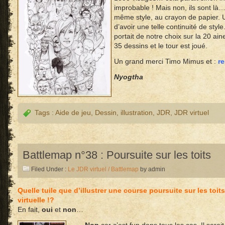
improbable ! Mais non, ils sont là
même style, au crayon de papier.
d’avoir une telle continuité de style.
portait de notre choix sur la 20 a
35 dessins et le tour est joué.
Un grand merci Timo Mimus et :
r
Nyogtha
Tags :
Aide de jeu
,
Dessin
,
illustration
,
JDR
,
JDR virtuel
Battlemap n°38 : Poursuite sur les toits
Filed Under :
Le JDR virtuel / Battlemap
by admin
Quelle tuile que d’illustrer une course poursuite sur les toit
virtuelle !?
En fait,
oui
et
non
…
–
Non
car c’est fun dans tous les cas. Il ser