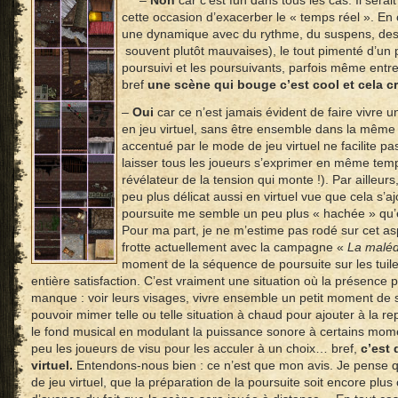
cette occasion d’exacerber le « temps réel ». En 
une dynamique avec du rythme, du suspens, de
souvent plutôt mauvaises), le tout pimenté d’un 
poursuivi et les poursuivants, parfois même entr
bref
une scène qui bouge c’est cool et cela c
–
Oui
car ce n’est jamais évident de faire vivre u
en jeu virtuel, sans être ensemble dans la même 
accentué par le mode de jeu virtuel ne facilite p
laisser tous les joueurs s’exprimer en même temp
révélateur de la tension qui monte !). Par ailleurs
peu plus délicat aussi en virtuel vue que cela s’a
poursuite me semble un peu plus « hachée » qu’
Pour ma part, je ne m’estime pas rodé sur cet asp
frotte actuellement avec la campagne «
La maléd
moment de la séquence de poursuite sur les tuil
entière satisfaction. C’est vraiment une situation où la présence
manque : voir leurs visages, vivre ensemble un petit moment de s
pouvoir mimer telle ou telle situation à chaud pour ajouter à la re
le fond musical en modulant la puissance sonore à certains mom
peu les joueurs de visu pour les acculer à un choix… bref,
c’est
virtuel.
Entendons-nous bien : ce n’est que mon avis. Je pense qu
de jeu virtuel, que la préparation de la poursuite soit encore plu