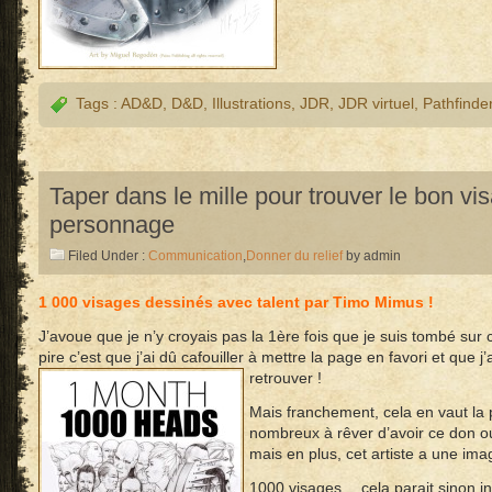
Tags :
AD&D
,
D&D
,
Illustrations
,
JDR
,
JDR virtuel
,
Pathfinde
Taper dans le mille pour trouver le bon vi
personnage
Filed Under :
Communication
,
Donner du relief
by admin
1 000 visages dessinés avec talent par Timo Mimus !
J’avoue que je n’y croyais pas la 1ère fois que je suis tombé sur 
pire c’est que j’ai dû cafouiller à mettre la page en favori et que 
retrouver !
Mais franchement, cela en vaut l
nombreux à rêver d’avoir ce don ou
mais en plus, cet artiste a une im
1000 visages… cela parait sinon in