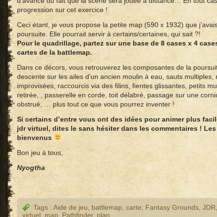
d’avance du fait que la scène sera jouée à distance… En tout cas
progression sur cet exercice !
Ceci étant, je vous propose la petite map (590 x 1932) que j’avai
poursuite. Elle pourrait servir à certains/certaines, qui sait ?!
Pour le quadrillage, partez sur une base de 8 cases x 4 cas
cartes de la battlemap.
Dans ce décors, vous retrouverez les composantes de la poursuite
descente sur les ailes d’un ancien moulin à eau, sauts multiples,
improvisées, raccourcis via des filins, fientes glissantes, petits m
retirée, , passerelle en corde, toit délabré, passage sur une corn
obstrué, … plus tout ce que vous pourrez inventer !
Si certains d’entre vous ont des idées pour animer plus fac
jdr virtuel, dites le sans hésiter dans les commentaires ! Le
bienvenus
Bon jeu à tous,
Nyogtha
Tags :
Aide de jeu
,
battlemap
,
carte
,
Fantasy Grounds
,
JDR
virtuel
,
map
,
Pathfinder
,
plan