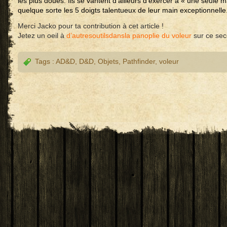
les plus doués. Ils se vantent d’ailleurs d’exercer à « une seule m
quelque sorte les 5 doigts talentueux de leur main exceptionne
Merci Jacko pour ta contribution à cet article !
Jetez un oeil à
d’autres
outils
dans
la panoplie du voleur
sur ce seco
Tags :
AD&D
,
D&D
,
Objets
,
Pathfinder
,
voleur