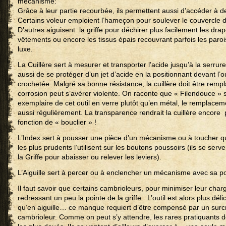
mécanisme:
Grâce à leur partie recourbée, ils permettent aussi d’accéder à des
Certains voleur emploient l’hameçon pour soulever le couvercle d’
D’autres aiguisent la griffe pour déchirer plus facilement les dra
vêtements ou encore les tissus épais recouvrant parfois les parois
luxe.
La Cuillère sert à mesurer et transporter l’acide jusqu’à la serrure
aussi de se protéger d’un jet d’acide en la positionnant devant l’o
crochetée. Malgré sa bonne résistance, la cuillère doit être remp
corrosion peut s’avérer violente. On raconte que « Filendouce » s
exemplaire de cet outil en verre plutôt qu’en métal, le remplacemen
aussi régulièrement. La transparence rendrait la cuillère encore plu
fonction de « bouclier » !
L’Index sert à pousser une pièce d’un mécanisme ou à toucher 
les plus prudents l’utilisent sur les boutons poussoirs (ils se se
la Griffe pour abaisser ou relever les leviers).
L’Aiguille sert à percer ou à enclencher un mécanisme avec sa po
Il faut savoir que certains cambrioleurs, pour minimiser leur char
redressant un peu la pointe de la griffe. L’outil est alors plus délica
qu’en aiguille… ce manque requiert d’être compensé par un surcr
cambrioleur. Comme on peut s’y attendre, les rares pratiquants 