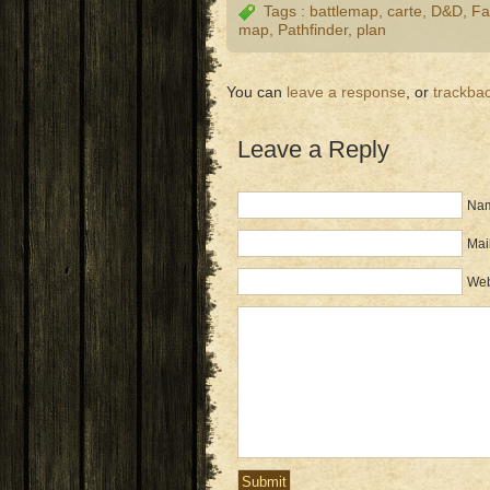
Tags :
battlemap
,
carte
,
D&D
,
Fa
map
,
Pathfinder
,
plan
You can
leave a response
, or
trackba
Leave a Reply
Nam
Mail
Web