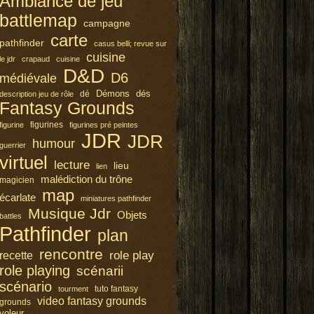
Ambiance de jeu
battlemap
campagne
carte
pathfinder
casus belli; revue sur
cuisine
le jdr
crapaud
cuisine
D&D
D6
médiévale
Démons
dés
dé
description jeu de rôle
Fantasy Grounds
figurines
figurine
figurines pré peintes
JDR
JDR
humour
guerrier
virtuel
lecture
lieu
lien
malédiction du trône
magicien
map
écarlate
miniatures pathfinder
Musique Jdr
Objets
battles
Pathfinder
plan
rencontre
role play
recette
role playing
scénarii
scénario
tuto fantasy
tourment
video fantasy grounds
grounds
voleur