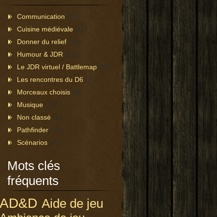
Communication
(35)
Cuisine médiévale
(11)
Donner du relief
(20)
Humour & JDR
(13)
Le JDR virtuel / Battlemap
(52)
Les rencontres du D6
(21)
Morceaux choisis
(9)
Musique
(17)
Non classé
(1)
Pathfinder
(21)
Scénarios
(4)
Mots clés
fréquents
AD&D
Aide de jeu