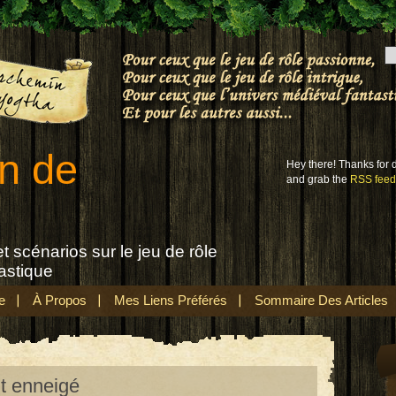
n de
Hey there! Thanks for
and grab the
RSS feed
t scénarios sur le jeu de rôle
astique
e
À Propos
Mes Liens Préférés
Sommaire Des Articles
nt enneigé