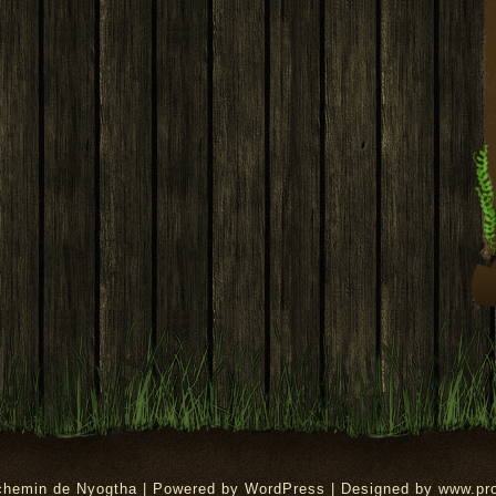
rchemin de Nyogtha | Powered by
WordPress
| Designed by
www.pr