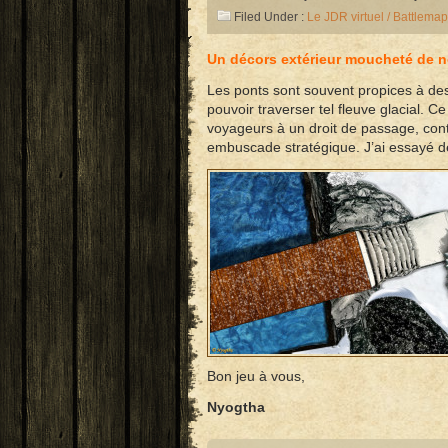
Filed Under :
Le JDR virtuel / Battlemap
Un décors extérieur moucheté de n
Les ponts sont souvent propices à des
pouvoir traverser tel fleuve glacial. C
voyageurs à un droit de passage, contr
embuscade stratégique. J’ai essayé de
Bon jeu à vous,
Nyogtha