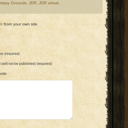
ntasy Grounds
,
JDR
,
JDR virtuel
,
ck
from your own site.
e (required)
 (will not be published) (required)
site