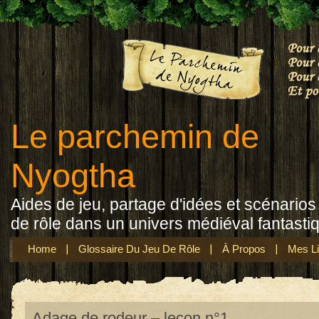
Le parchemin de
Nyogtha
Aides de jeu, partage d'idées et scénarios 
de rôle dans un univers médiéval fantasti
Home
Glossaire Du Jeu De Rôle
À Propos
Mes Li
Adage de rodeur – leçon n°1