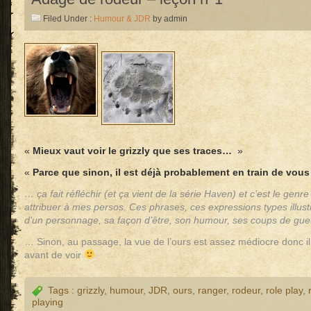
Filed Under :
Humour & JDR
by admin
«
Mieux vaut voir le grizzly que ses traces…
»
«
Parce que sinon, il est déjà probablement en train de vous
… ça fait réfléchir (et ça vient de la série Haven) et c’est le genr
attribuer à mes persos. Ces phrases, ces expressions types illust
d’un personnage, sa façon d’être, son humour, ses coups de gue
… Sinon, au passage, la vue de l’ours est assez médiocre donc i
avant de voir
Tags :
grizzly
,
humour
,
JDR
,
ours
,
ranger
,
rodeur
,
role play
,
playing