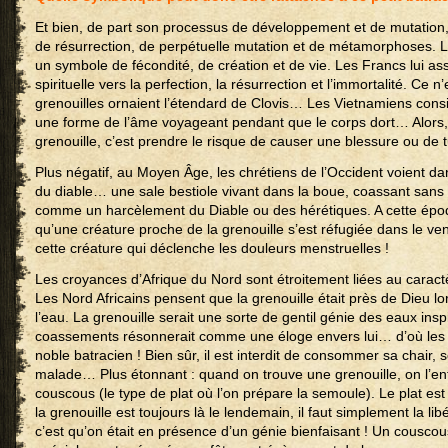
Et bien, de part son processus de développement et de mutation,
de résurrection, de perpétuelle mutation et de métamorphoses.
un symbole de fécondité, de création et de vie. Les Francs lui a
spirituelle vers la perfection, la résurrection et l’immortalité. Ce n
grenouilles ornaient l’étendard de Clovis… Les Vietnamiens cons
une forme de l’âme voyageant pendant que le corps dort… Alors,
grenouille, c’est prendre le risque de causer une blessure ou de 
Plus négatif, au Moyen Âge, les chrétiens de l’Occident voient da
du diable… une sale bestiole vivant dans la boue, coassant san
comme un harcèlement du Diable ou des hérétiques. A cette époq
qu’une créature proche de la grenouille s’est réfugiée dans le v
cette créature qui déclenche les douleurs menstruelles !
Les croyances d’Afrique du Nord sont étroitement liées au caract
Les Nord Africains pensent que la grenouille était près de Dieu lo
l’eau. La grenouille serait une sorte de gentil génie des eaux in
coassements résonnerait comme une éloge envers lui… d’où les s
noble batracien ! Bien sûr, il est interdit de consommer sa chair,
malade… Plus étonnant : quand on trouve une grenouille, on l’en
couscous (le type de plat où l’on prépare la semoule). Le plat est 
la grenouille est toujours là le lendemain, il faut simplement la libé
c’est qu’on était en présence d’un génie bienfaisant ! Un couscous