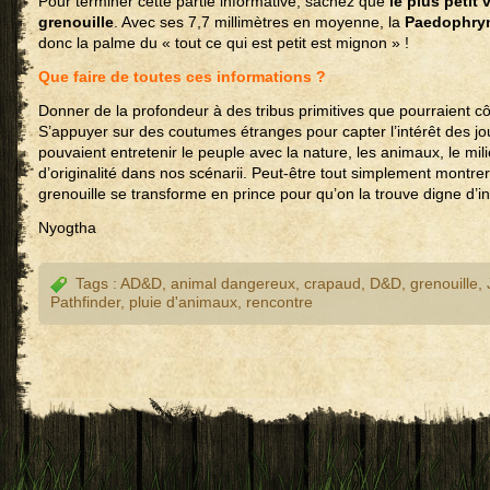
Pour terminer cette partie informative, sachez que
le plus petit
grenouille
. Avec ses 7,7 millimètres en moyenne, la
Paedophry
donc la palme du « tout ce qui est petit est mignon » !
Que faire de toutes ces informations ?
Donner de la profondeur à des tribus primitives que pourraient c
S’appuyer sur des coutumes étranges pour capter l’intérêt des jo
pouvaient entretenir le peuple avec la nature, les animaux, le mil
d’originalité dans nos scénarii. Peut-être tout simplement montrer
grenouille se transforme en prince pour qu’on la trouve digne d’in
Nyogtha
Tags :
AD&D
,
animal dangereux
,
crapaud
,
D&D
,
grenouille
,
Pathfinder
,
pluie d'animaux
,
rencontre