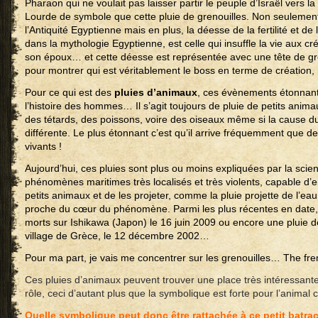
Pharaon qui ne voulait pas laisser partir le peuple d’Israël vers l
Lourde de symbole que cette pluie de grenouilles. Non seulement
l’Antiquité Egyptienne mais en plus, la déesse de la fertilité et de
dans la mythologie Egyptienne, est celle qui insuffle la vie aux
son époux… et cette déesse est représentée avec une tête de gre
pour montrer qui est véritablement le boss en terme de création,
Pour ce qui est des
pluies d’animaux
, ces évènements étonnant
l’histoire des hommes… Il s’agit toujours de pluie de petits anima
des tétards, des poissons, voire des oiseaux même si la cause
différente. Le plus étonnant c’est qu’il arrive fréquemment que 
vivants !
Aujourd’hui, ces pluies sont plus ou moins expliquées par la scienc
phénomènes maritimes très localisés et très violents, capable d’
petits animaux et de les projeter, comme la pluie projette de l’ea
proche du cœur du phénomène. Parmi les plus récentes en date, 
morts sur Ishikawa (Japon) le 16 juin 2009 ou encore une pluie 
village de Grèce, le 12 décembre 2002…
Pour ma part, je vais me concentrer sur les grenouilles… The fr
Ces pluies d’animaux peuvent trouver une place très intéressant
rôle, ceci d’autant plus que la symbolique est forte pour l’animal
Quelle symbolique peut donc être rattachée à ce petit batra