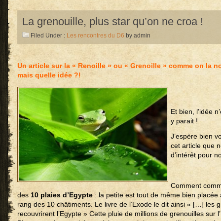
La grenouille, plus star qu’on ne croa !
Filed Under :
Les rencontres du D6
by admin
Un article sur la « Renoille » ou « Grenoille » comme on l
mais quelle idée ?!
Et bien, l’idée 
y parait !
J’espère bien v
cet article que 
d’intérêt pour no
Comment commen
des
10 plaies d’Egypte
: la petite est tout de même bien placée
rang des 10 châtiments. Le livre de l’Exode le dit ainsi « […] les 
recouvrirent l’Egypte » Cette pluie de millions de grenouilles sur l’