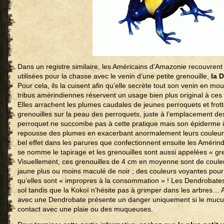
Dans un registre similaire, les Américains d’Amazonie recouvrent 
utilisées pour la chasse avec le venin d’une petite grenouille,
la 
Pour cela, ils la cuisent afin qu’elle secrète tout son venin en m
tribus amérindiennes réservent un usage bien plus original à ce
Elles arrachent les plumes caudales de jeunes perroquets et frot
grenouilles sur la peau des perroquets, juste à l’emplacement d
perroquet ne succombe pas à cette pratique mais son épiderme i
repousse des plumes en exacerbant anormalement leurs couleurs
bel effet dans les parures que confectionnent ensuite les Amérin
se nomme le tapirage et les grenouilles sont aussi appelées « gren
Visuellement, ces grenouilles de 4 cm en moyenne sont de couleur
jaune plus ou moins maculé de noir ; des couleurs voyantes pour
qu’elles sont « impropres à la consommation » ! Les Dendrobates
sol tandis que la Kokoï n’hésite pas à grimper dans les arbres… A
avec une Dendrobate présente un danger uniquement si le mucus
contact avec une plaie ou des muqueuses.