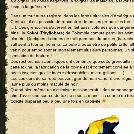
à éloigner les ondes négatives, à soigner les maladies, à favoris
jusqu’à la guérison ?
Dans un tout autre registre, dans les forêts pluviales d’Amériqu
Centrale, il est possible de rencontrer de petites grenouilles très
…). Ces grenouilles s’avèrent en fait aussi colorées que dangere
Ainsi, la
Kokoï
(
Phyllobate
) de Colombie compte parmi les anim
planète. Quelques dixièmes de milligrammes du poison (batrachot
suffisent à tuer un homme. La bête a beau être de petite taille, 
venin pour empoisonner mortellement plusieurs personnes. Un s
sensation de brulure !
Des recherches scientifiques ont démontré que cette grenouille 
cette toxine, la fabrication de la toxine est étroitement corrélée 
petits insectes qu’elle ingère (drosophiles, micro-grillons, …).
Les couleurs de sa robe peuvent grandement varier d’une région à
jaune plus ou moins maculé de noir.
Quand bien même un alchimiste missionnerait-il des personnage
afin d’avoir une source de toxine sous la main… la source de toxine
toxicité disparaît peu à peu une fois en captivité