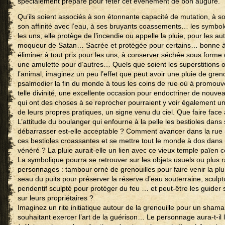
spécialement préparé pour fêter cet évènement de bon augure.
Qu’ils soient associés à son étonnante capacité de mutation, à s
son affinité avec l’eau, à ses bruyants coassements… les symbo
les uns, elle protège de l’incendie ou appelle la pluie, pour les aut
moqueur de Satan… Sacrée et protégée pour certains… bonne à c
éliminer à tout prix pour les uns, à conserver séchée sous forme
une amulette pour d’autres… Quels que soient les superstitions 
l’animal, imaginez un peu l’effet que peut avoir une pluie de greno
psalmodier la fin du monde à tous les coins de rue où à promouvo
telle divinité, une excellente occasion pour endoctriner de nouv
qui ont des choses à se reprocher pourraient y voir également u
de leurs propres pratiques, un signe venu du ciel. Que faire face
L’attitude du boulanger qui enfourne à la pelle les bestioles dans
débarrasser est-elle acceptable ? Comment avancer dans la rue 
ces bestioles croassantes et se mettre tout le monde à dos dans 
vénéré ? La pluie aurait-elle un lien avec ce vieux temple païen c
La symbolique pourra se retrouver sur les objets usuels ou plus 
personnages : tambour orné de grenouilles pour faire venir la plui
seau du puits pour préserver la réserve d’eau souterraine, sculpt
pendentif sculpté pour protéger du feu … et peut-être les guider 
sur leurs propriétaires ?
Imaginez un rite initiatique autour de la grenouille pour un sham
souhaitant exercer l’art de la guérison… Le personnage aura-t-il l