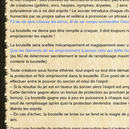
de créatures (goblins, orcs, harpies, nymphes, dryades, …) sera u
polyvalence vis à vis des esprits ! Le sorcier introduira chaque ch
humectés par sa propre salive et veillera à prononcer un phrasé 
Fil de vie ténu chasse les intrus, fil de vie rompu enchevêtre l’in
La bouteille ne devra pas être remplie à craquer, il doit toujours
emprisonner les esprits !
La bouteille sera scellée mécaniquement et magiquement avec un
Que les filaments de vie emprisonnent à jamais celui qui défie l’
(au MJ de déterminer secrètement le seuil de remplissage maxim
contenir la bouteille)
Toute créature sous forme éthérée, tout esprit ou tout être déma
la protection et finir emprisonné dans la bouteille. D’un point de v
effectuer entre le pouvoir du sorcier et celui de l’esprit :
– Si le résultat du jet est en faveur du sorcier alors l’esprit est e
Cette dernière gagne alors un bonus de protection au prochain je
bonus). La bouteille gagne peu à peu en puissance à chaque suc
seuil de remplissage après quoi la protection deviendra inactive
libérés les esprits.
– En cas d’échec, la bouteille se brise ou se fend et la magie de 
airs.
Ouvrir une bouteille de protection sans précaution peut s’avérer 