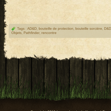
Tags :
AD&D
,
bouteille de protection
,
bouteille sorcière
,
D&
Objets
,
Pathfinder
,
rencontre