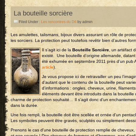
La bouteille sorcière
Filed Under :
Les rencontres du D6
by admin
Les amulettes, talismans, bijoux divers assurant un rôle de prote
les sorciers. La protection peut toutefois revêtir bien d’autres for
Il s’agit ici de la
Bouteille Sorcière
, un artéfact 
existé. Une bouteille d’origine allemande, datant
été exhumée en septembre 2011 près d’un pub An
article
).
Je vous propose ici de retravailler un peu l’imagi
d’autant que le contenu de la bouteille peut varie
d’informations : ongles, cheveux, urine, filaments
éléments devant être introduits dans la bouteille 
charme de protection souhaité… Il s’agit donc d’un enchantement 
dans la durée.
Une fois rempli, la bouteille doit être scellée et ornée d’un pent
Les symboles peuvent être gravés, sculptés ou simplement dessiné
Prenons le cas d’une bouteille de protection remplie de cheveux
et non coupés ! Des cheveux de femmes et d’hommes, pas d’enf