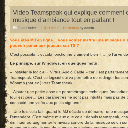
Video Teamspeak qui explique comment di
musique d’ambiance tout en parlant !
Filed Under :
Le JDR virtuel / Battlemap
by admin
Vous êtes MJ en ligne… vous voulez mettre une musique d’
pouvoir parler aux joueurs sur TS ?
C’est possible… et cela fonctionne vraiment bien ! … je l’ai vu d
Le principe, sur Windows, en quelques mots
:
– Installer le logiciel « Virtual Audio Cable » car il est parfaiteme
Teamspeak. C’est ce logiciel qui va permettre de rediriger les so
Winamp (par ex.) vers Teamspeak.
– Ajouter une petite dose de paramétrages techniques (majoritai
tour est joué… Les paramètres ne sont pas intuitifs mais pas de
concocté une vidéo aux petits oignons !
– Une fois cela fait, quand le MJ décide de démarrer une musiqu
l’entendent. C’est même mieux que cela : depuis teamspeak, chaq
diminuer ou augmenter le niveau sonore de la musique selon son g
quand on parle, le son de la musique diminue automatiquement 