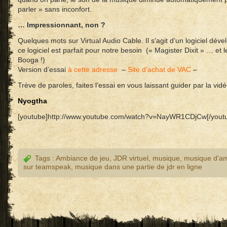
parler » sans inconfort.
… Impressionnant, non ?
Quelques mots sur Virtual Audio Cable. Il s’agit d’un logiciel dév
ce logiciel est parfait pour notre besoin (« Magister Dixit » … et 
Booga !)
Version d’essai
à cette adresse
–
Site d’achat de VAC
–
Trève de paroles, faites l’essai en vous laissant guider par la vid
Nyogtha
[youtube]http://www.youtube.com/watch?v=NayWR1CDjCw[/yout
Tags :
Ambiance de jeu
,
JDR virtuel
,
musique
,
musique d'a
sur teamspeak
,
musique dans une partie de jdr en ligne