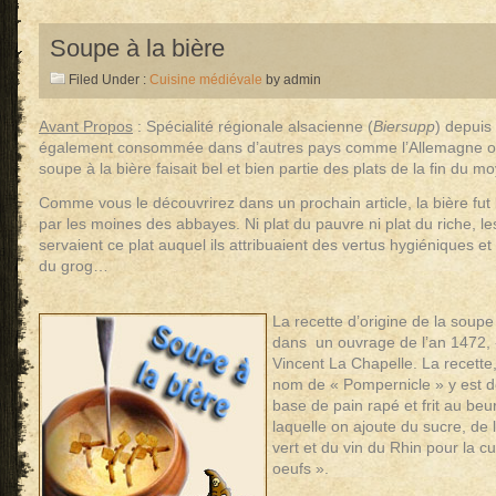
Soupe à la bière
Filed Under :
Cuisine médiévale
by admin
Avant Propos
: Spécialité régionale alsacienne (
Biersupp
) depuis
également consommée dans d’autres pays comme l’Allemagne ou
soupe à la bière faisait bel et bien partie des plats de la fin du 
Comme vous le découvrirez dans un prochain article, la bière fut
par les moines des abbayes. Ni plat du pauvre ni plat du riche, l
servaient ce plat auquel ils attribuaient des vertus hygiéniques et
du grog…
La recette d’origine de la soupe
dans un ouvrage de l’an 1472, 
Vincent La Chapelle. La recette
nom de « Pompernicle » y est d
base de pain rapé et frit au beur
laquelle on ajoute du sucre, de 
vert et du vin du Rhin pour la cu
oeufs ».