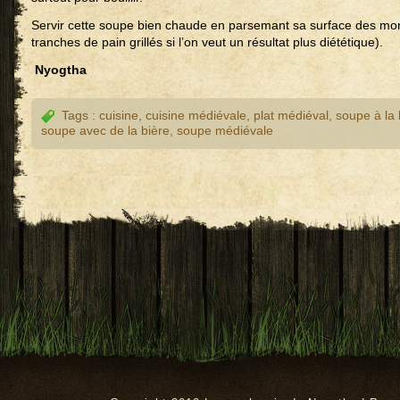
Servir cette soupe bien chaude en parsemant sa surface des morc
tranches de pain grillés si l’on veut un résultat plus diététique).
Nyogtha
Tags :
cuisine
,
cuisine médiévale
,
plat médiéval
,
soupe à la 
soupe avec de la bière
,
soupe médiévale