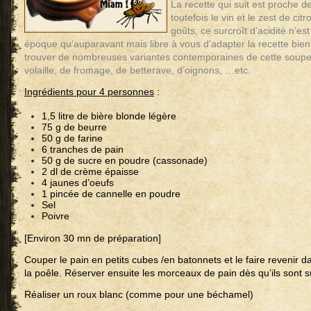
La recette qui suit est proche de
toutefois le vin et le zest de ci
goûts, ce surcroît d’acidité n’es
époque qu’auparavant mais libre à vous d’adapter la recette bien 
trouver de nombreuses variantes contemporaines de cette soupe :
volaille, de fromage, de betterave, d’oignons, …etc.
Ingrédients pour 4 personnes
:
1,5 litre de bière blonde légère
75 g de beurre
50 g de farine
6 tranches de pain
50 g de sucre en poudre (cassonade)
2 dl de crème épaisse
4 jaunes d’oeufs
1 pincée de cannelle en poudre
Sel
Poivre
[Environ 30 mn de préparation]
Couper le pain en petits cubes /en batonnets et le faire revenir 
la poêle. Réserver ensuite les morceaux de pain dès qu’ils sont s
Réaliser un roux blanc (comme pour une béchamel)