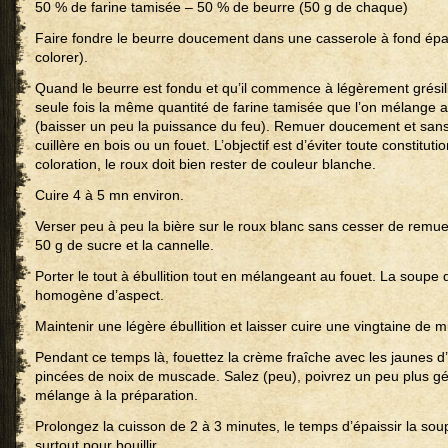
50 % de farine tamisée – 50 % de beurre (50 g de chaque)
Faire fondre le beurre doucement dans une casserole à fond épai
colorer).
Quand le beurre est fondu et qu’il commence à légèrement grésill
seule fois la même quantité de farine tamisée que l’on mélange a
(baisser un peu la puissance du feu). Remuer doucement et sans
cuillère en bois ou un fouet. L’objectif est d’éviter toute constitu
coloration, le roux doit bien rester de couleur blanche.
Cuire 4 à 5 mn environ.
Verser peu à peu la bière sur le roux blanc sans cesser de remuer.
50 g de sucre et la cannelle.
Porter le tout à ébullition tout en mélangeant au fouet. La soupe
homogène d’aspect.
Maintenir une légère ébullition et laisser cuire une vingtaine de m
Pendant ce temps là, fouettez la crème fraîche avec les jaunes d’
pincées de noix de muscade. Salez (peu), poivrez un peu plus g
mélange à la préparation.
Prolongez la cuisson de 2 à 3 minutes, le temps d’épaissir la soupe
surtout pour bouillir.