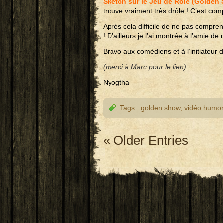
Sketch sur le Jeu de Rôle (Golden
trouve vraiment très drôle ! C’est com
Après cela difficile de ne pas compre
! D’ailleurs je l’ai montrée à l’amie de 
Bravo aux comédiens et à l’initiateur d
(merci à Marc pour le lien)
Nyogtha
Tags :
golden show
,
vidéo humori
« Older Entries