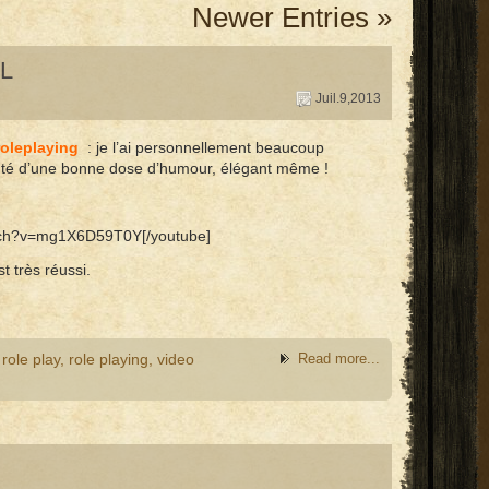
Newer Entries »
UL
Juil.9,2013
roleplaying
: je l’ai personnellement beaucoup
einté d’une bonne dose d’humour, élégant même !
atch?v=mg1X6D59T0Y[/youtube]
t très réussi.
,
role play
,
role playing
,
video
Read more...