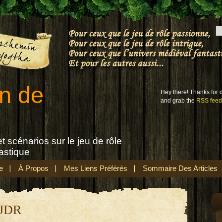
n de
Hey there! Thanks for
and grab the
RSS feed
t scénarios sur le jeu de rôle
astique
e
À Propos
Mes Liens Préférés
Sommaire Des Articles
 JDR