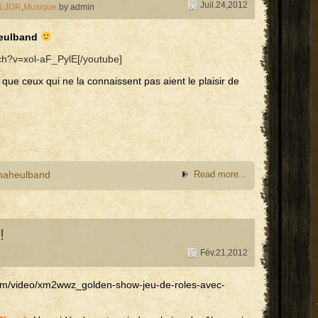
Juil.24,2012
& JDR
,
Musique
by admin
eulband
ch?v=xol-aF_PylE[/youtube]
 que ceux qui ne la connaissent pas aient le plaisir de
naheulband
Read more...
!
Fév.21,2012
.com/video/xm2wwz_golden-show-jeu-de-roles-avec-