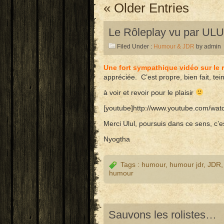
« Older Entries
Le Rôleplay vu par UL
Filed Under :
Humour & JDR
by admin
Une fort sympathique vidéo sur le 
appréciée. C’est propre, bien fait, t
à voir et revoir pour le plaisir
[youtube]http://www.youtube.com/w
Merci Ulul, poursuis dans ce sens, c’es
Nyogtha
Tags :
humour
,
humour jdr
,
JDR
humour
Sauvons les rolistes…