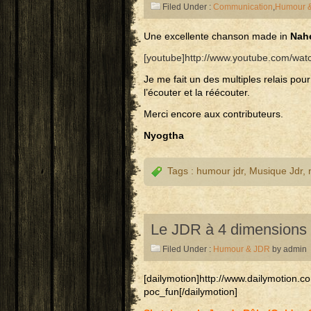
Filed Under :
Communication
,
Humour 
Une excellente chanson made in
Nah
[youtube]http://www.youtube.com/wat
Je me fait un des multiples relais pour
l’écouter et la réécouter.
Merci encore aux contributeurs.
Nyogtha
Tags :
humour jdr
,
Musique Jdr
,
Le JDR à 4 dimensions 
Filed Under :
Humour & JDR
by admin
[dailymotion]http://www.dailymotion
poc_fun[/dailymotion]