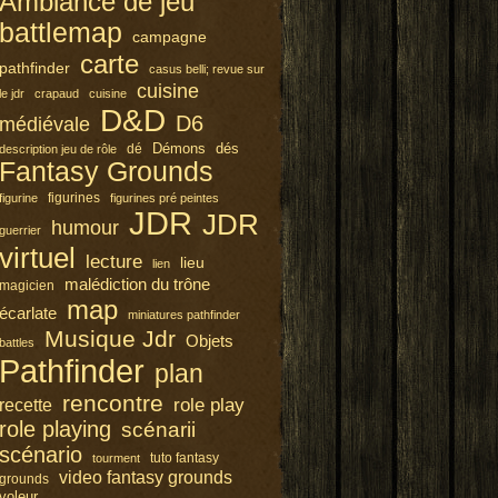
Ambiance de jeu
battlemap
campagne
carte
pathfinder
casus belli; revue sur
cuisine
le jdr
crapaud
cuisine
D&D
D6
médiévale
Démons
dés
dé
description jeu de rôle
Fantasy Grounds
figurines
figurine
figurines pré peintes
JDR
JDR
humour
guerrier
virtuel
lecture
lieu
lien
malédiction du trône
magicien
map
écarlate
miniatures pathfinder
Musique Jdr
Objets
battles
Pathfinder
plan
rencontre
role play
recette
role playing
scénarii
scénario
tuto fantasy
tourment
video fantasy grounds
grounds
voleur