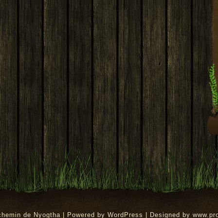
rchemin de Nyogtha | Powered by
WordPress
| Designed by
www.pr