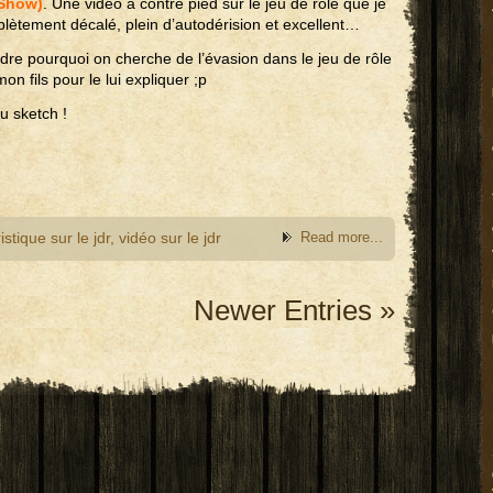
 Show)
. Une vidéo à contre pied sur le jeu de rôle que je
plètement décalé, plein d’autodérision et excellent…
ndre pourquoi on cherche de l’évasion dans le jeu de rôle
mon fils pour le lui expliquer ;p
u sketch !
stique sur le jdr
,
vidéo sur le jdr
Read more...
Newer Entries »