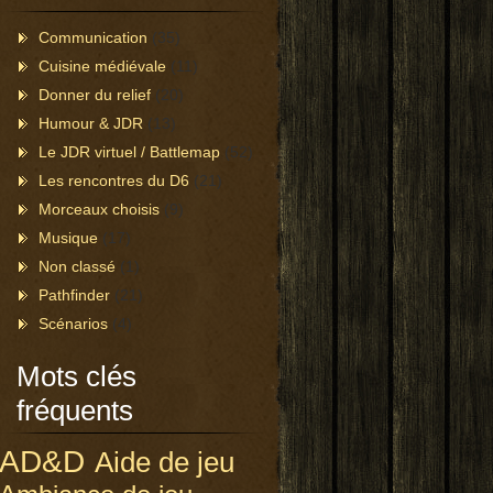
Communication
(35)
Cuisine médiévale
(11)
Donner du relief
(20)
Humour & JDR
(13)
Le JDR virtuel / Battlemap
(52)
Les rencontres du D6
(21)
Morceaux choisis
(9)
Musique
(17)
Non classé
(1)
Pathfinder
(21)
Scénarios
(4)
Mots clés
fréquents
AD&D
Aide de jeu