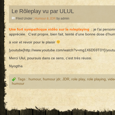
Le Rôleplay vu par ULUL
Filed Under :
Humour & JDR
by admin
Une fort sympathique vidéo sur le roleplaying
: je l’ai perso
appréciée. C’est propre, bien fait, teinté d’une bonne dose d’hu
à voir et revoir pour le plaisir
[youtube]http://www.youtube.com/watch?v=mg1X6D59T0Y[/youtu
Merci Ulul, poursuis dans ce sens, c’est très réussi.
Nyogtha
Tags :
humour
,
humour jdr
,
JDR
,
role play
,
role playing
,
vide
humour