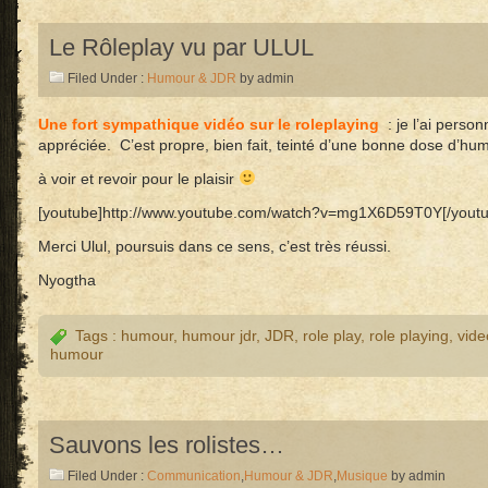
Le Rôleplay vu par ULUL
Filed Under :
Humour & JDR
by admin
Une fort sympathique vidéo sur le roleplaying
: je l’ai perso
appréciée. C’est propre, bien fait, teinté d’une bonne dose d’hu
à voir et revoir pour le plaisir
[youtube]http://www.youtube.com/watch?v=mg1X6D59T0Y[/youtu
Merci Ulul, poursuis dans ce sens, c’est très réussi.
Nyogtha
Tags :
humour
,
humour jdr
,
JDR
,
role play
,
role playing
,
vide
humour
Sauvons les rolistes…
Filed Under :
Communication
,
Humour & JDR
,
Musique
by admin